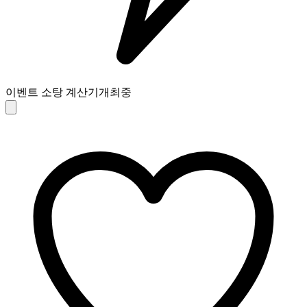
이벤트 소탕 계산기
개최중