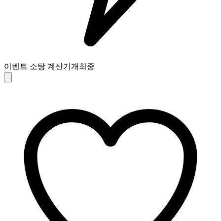
이벤트 소탕 계산기
개최중