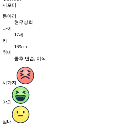
서포터
동아리
현무상회
나이
17세
키
169cm
취미
쿵후 연습, 미식
시가지
야외
실내