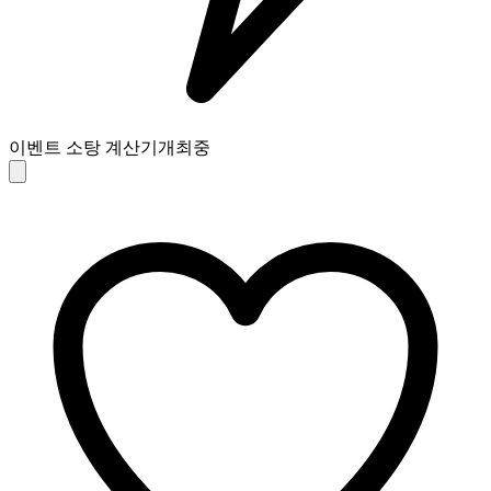
이벤트 소탕 계산기
개최중