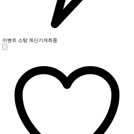
이벤트 소탕 계산기
개최중