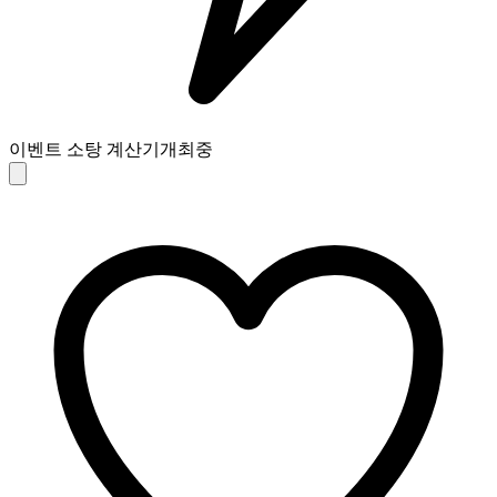
이벤트 소탕 계산기
개최중