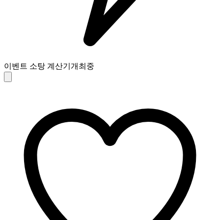
이벤트 소탕 계산기
개최중