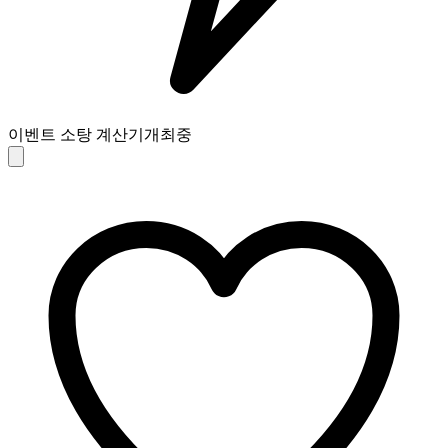
이벤트 소탕 계산기
개최중