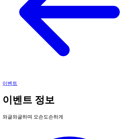
이벤트
이벤트 정보
와글와글하며 오손도손하게