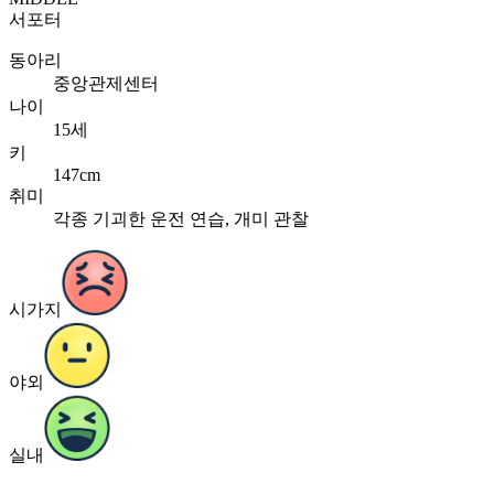
서포터
동아리
중앙관제센터
나이
15세
키
147cm
취미
각종 기괴한 운전 연습, 개미 관찰
시가지
야외
실내