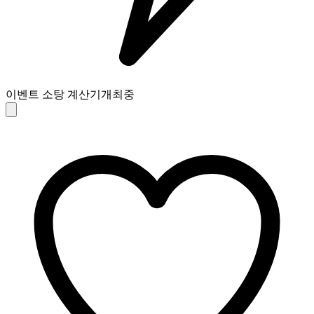
이벤트 소탕 계산기
개최중