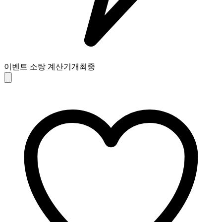
이벤트 소탕 계산기
개최중