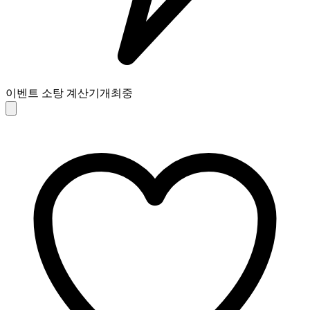
이벤트 소탕 계산기
개최중