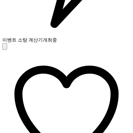
이벤트 소탕 계산기
개최중