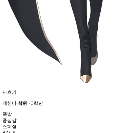
사츠키
게헨나 학원 · 3학년
폭발
중장갑
스페셜
BACK