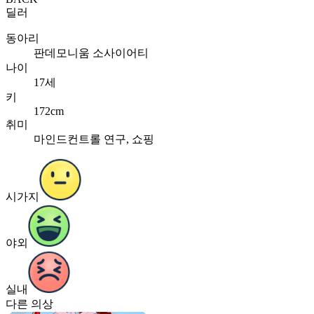
딜러
동아리
판데모니움 소사이어티
나이
17세
키
172cm
취미
마인드컨트롤 연구, 쇼핑
시가지
야외
실내
다른 의상