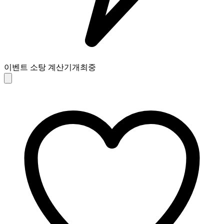
이벤트 소탕 계산기
개최중