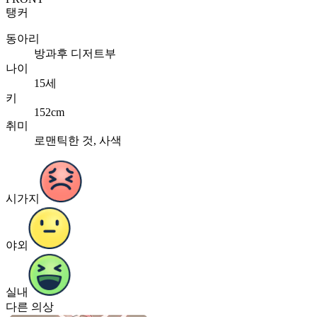
탱커
동아리
방과후 디저트부
나이
15세
키
152cm
취미
로맨틱한 것, 사색
시가지
야외
실내
다른 의상