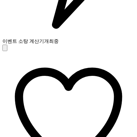
이벤트 소탕 계산기
개최중