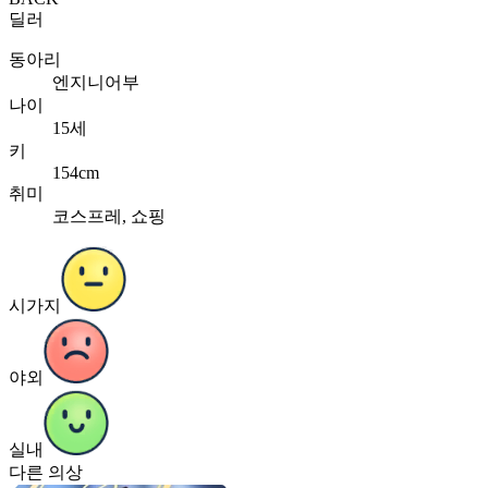
딜러
동아리
엔지니어부
나이
15세
키
154cm
취미
코스프레, 쇼핑
시가지
야외
실내
다른 의상