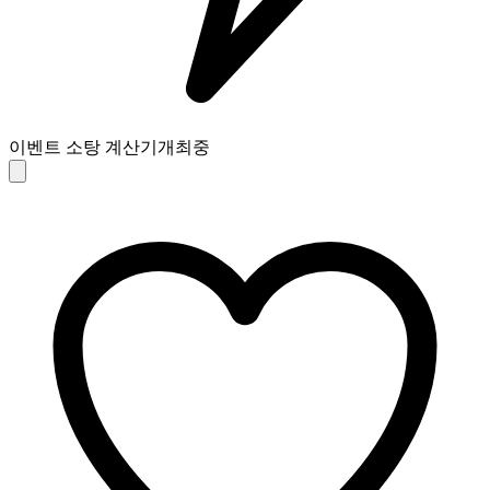
이벤트 소탕 계산기
개최중