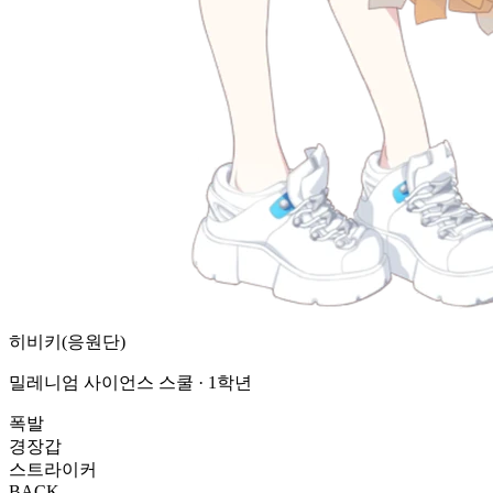
히비키(응원단)
밀레니엄 사이언스 스쿨 · 1학년
폭발
경장갑
스트라이커
BACK