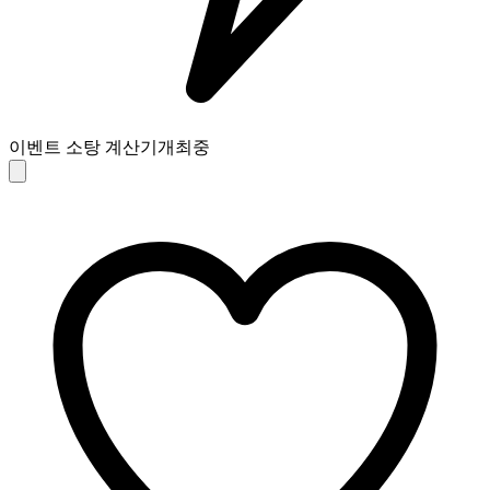
이벤트 소탕 계산기
개최중