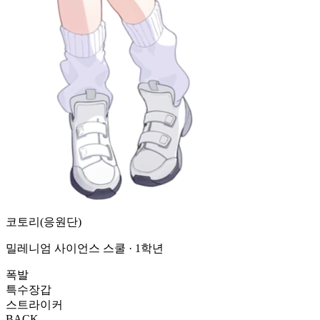
코토리(응원단)
밀레니엄 사이언스 스쿨 · 1학년
폭발
특수장갑
스트라이커
BACK