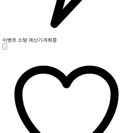
이벤트 소탕 계산기
개최중