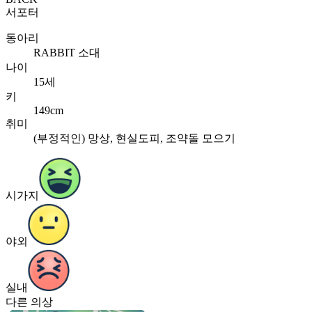
서포터
동아리
RABBIT 소대
나이
15세
키
149cm
취미
(부정적인) 망상, 현실도피, 조약돌 모으기
시가지
야외
실내
다른 의상