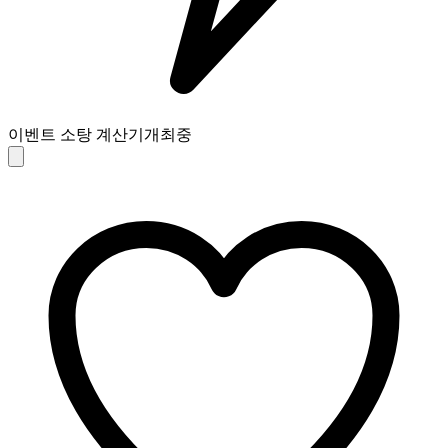
이벤트 소탕 계산기
개최중