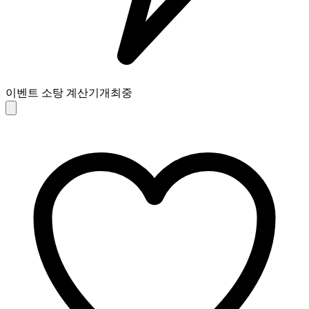
이벤트 소탕 계산기
개최중