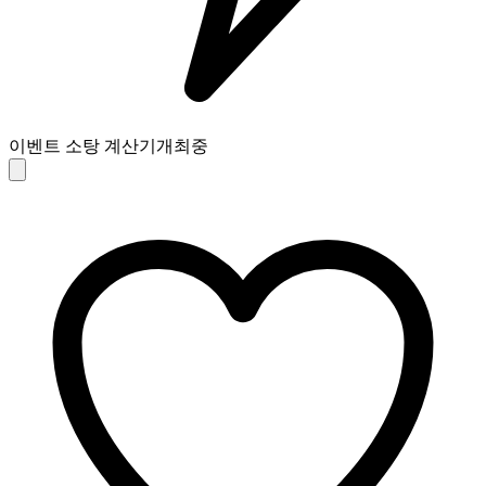
이벤트 소탕 계산기
개최중