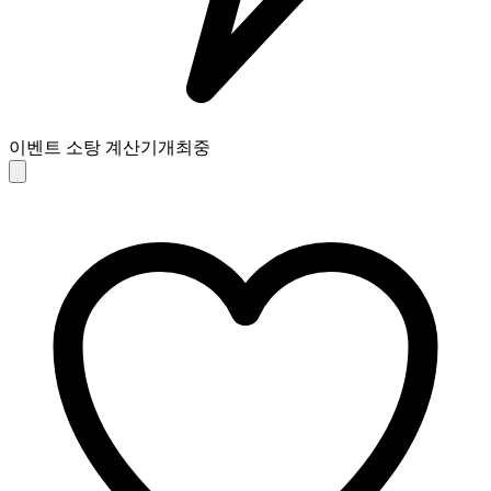
이벤트 소탕 계산기
개최중