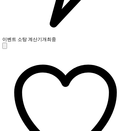
이벤트 소탕 계산기
개최중