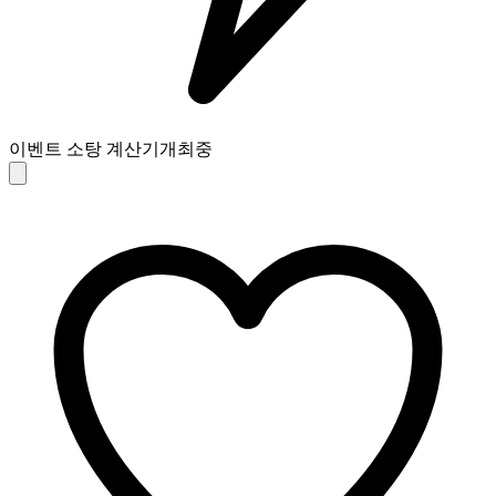
이벤트 소탕 계산기
개최중