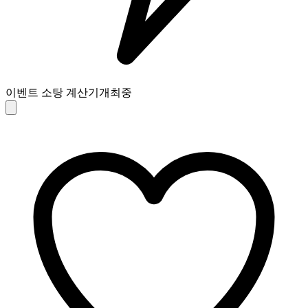
이벤트 소탕 계산기
개최중