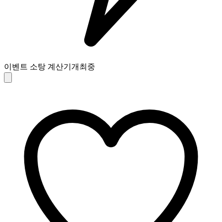
이벤트 소탕 계산기
개최중