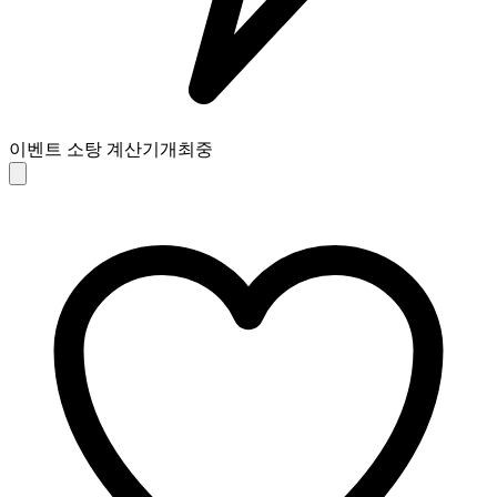
이벤트 소탕 계산기
개최중