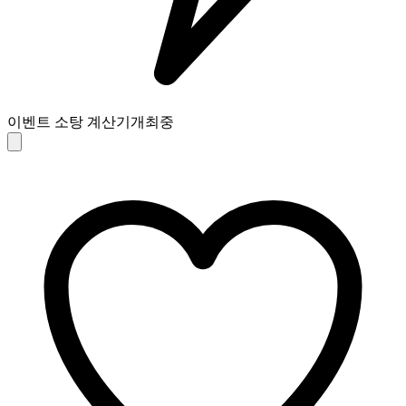
이벤트 소탕 계산기
개최중