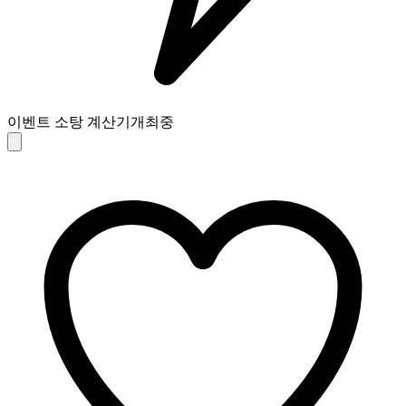
이벤트 소탕 계산기
개최중